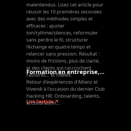
malentendus. Lisez cet article pour
réussir les 10 premières secondes
avec des méthodes simples et
efficaces : ajuster
ton/rythme/silences, reformuler
sans perdre le fil, structurer
l’échange en quatre temps et
relancer sans pression. Résultat :
moins de frictions, plus de clarté,
et des clients qui raccrochent
Formation en entreprise, learning culture et onboarding : les nouvelles stratégies des organisations
rassurés… et fidèles.
Retour d'expériences d'Allianz et
Vivendi à l'occasion du dernier Club
Hacking HR. Onboarding, talents,
Lire l'article
acculturation...