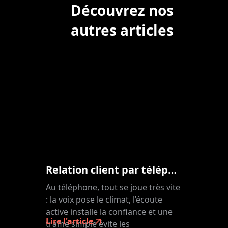
Découvrez nos
autres articles
Relation client par téléphone : transformer chaque appel en expérience positive
Au téléphone, tout se joue très vite
: la voix pose le climat, l’écoute
active installe la confiance et une
Lire l'article
trame simple évite les