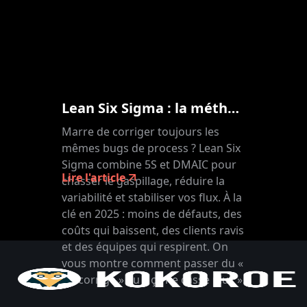
Lean Six Sigma : la méthode qualité pour des processus sans défauts
Marre de corriger toujours les
mêmes bugs de process ? Lean Six
Sigma combine 5S et DMAIC pour
Lire l'article
chasser le gaspillage, réduire la
variabilité et stabiliser vos flux. À la
clé en 2025 : moins de défauts, des
coûts qui baissent, des clients ravis
et des équipes qui respirent. On
vous montre comment passer du «
on corrige » au « ça ne casse plus ».