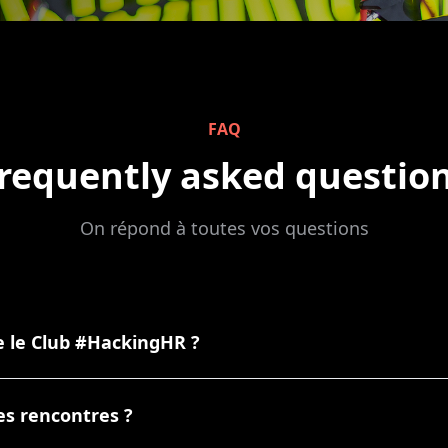
FAQ
requently asked questio
On répond à toutes vos questions
e le Club #HackingHR ?
aux VP, responsables L&D ou transformation learning dans d
ant échanger entre pairs dans un cadre confidentiel.
es rencontres ?