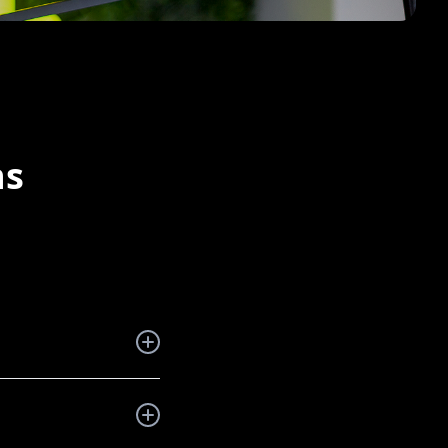
ns
es entreprises