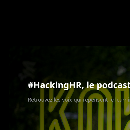
#HackingHR, le podcas
Retrouvez les voix qui repensent le learni