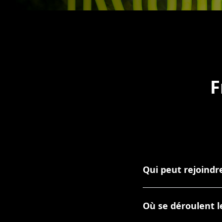
F
Qui peut rejoindr
Le club est réservé 
structurées, souhait
Où se déroulent l