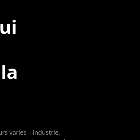
ui
la
s variés – industrie,