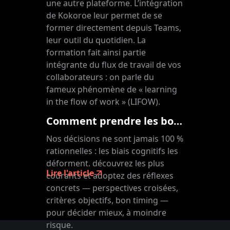
une autre plateforme. L’intégration
de Kokoroe leur permet de se
former directement depuis Teams,
leur outil du quotidien. La
formation fait ainsi partie
intégrante du flux de travail de vos
collaborateurs : on parle du
fameux phénomène de « learning
in the flow of work » (LIFOW).
Comment prendre les bonnes décisions : déjouer les biais cognitifs
Nos décisions ne sont jamais 100 %
rationnelles : les biais cognitifs les
déforment. découvrez les plus
Lire l'article
courants et adoptez des réflexes
concrets — perspectives croisées,
critères objectifs, bon timing —
pour décider mieux, à moindre
risque.