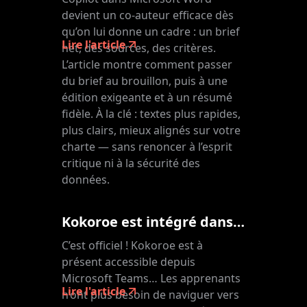
devient un co-auteur efficace dès
qu’on lui donne un cadre : un brief
Lire l'article
net, des sources, des critères.
L’article montre comment passer
du brief au brouillon, puis à une
édition exigeante et à un résumé
fidèle. À la clé : textes plus rapides,
plus clairs, mieux alignés sur votre
charte — sans renoncer à l’esprit
critique ni à la sécurité des
données.
Kokoroe est intégré dans Microsoft Teams
C’est officiel ! Kokoroe est à
présent accessible depuis
Microsoft Teams… Les apprenants
Lire l'article
n’ont plus besoin de naviguer vers