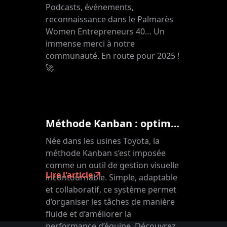
Podcasts, événements,
reconnaissance dans le Palmarès
Women Entrepreneurs 40… Un
immense merci à notre
communauté. En route pour 2025 !
🚀
Méthode Kanban : optimisez votre flux de travail avec clarté et agilité
Née dans les usines Toyota, la
méthode Kanban s’est imposée
comme un outil de gestion visuelle
Lire l'article
incontournable. Simple, adaptable
et collaboratif, ce système permet
d’organiser les tâches de manière
fluide et d’améliorer la
performance d’équipe. Découvrez