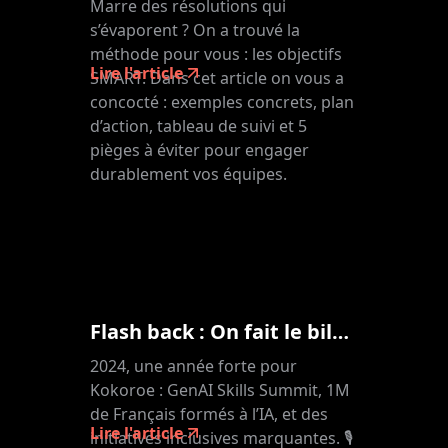
Marre des résolutions qui
s’évaporent ? On a trouvé la
méthode pour vous : les objectifs
Lire l'article
SMART. Dans cet article on vous a
concocté : exemples concrets, plan
d’action, tableau de suivi et 5
pièges à éviter pour engager
durablement vos équipes.
Flash back : On fait le bilan !
2024, une année forte pour
Kokoroe : GenAI Skills Summit, 1M
de Français formés à l’IA, et des
Lire l'article
initiatives inclusives marquantes. 🎙️