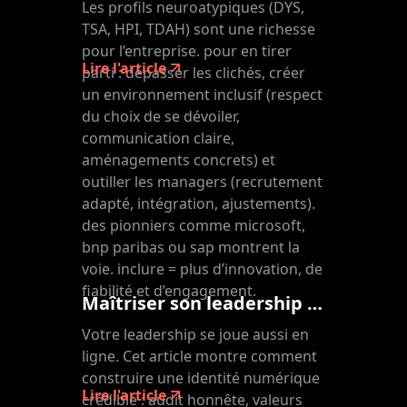
Les profils neuroatypiques (DYS,
TSA, HPI, TDAH) sont une richesse
pour l’entreprise. pour en tirer
Lire l'article
parti : dépasser les clichés, créer
un environnement inclusif (respect
du choix de se dévoiler,
communication claire,
aménagements concrets) et
outiller les managers (recrutement
adapté, intégration, ajustements).
des pionniers comme microsoft,
bnp paribas ou sap montrent la
voie. inclure = plus d’innovation, de
fiabilité et d’engagement.
Maîtriser son leadership digital : réseaux sociaux, image et influence
Votre leadership se joue aussi en
ligne. Cet article montre comment
construire une identité numérique
Lire l'article
crédible : audit honnête, valeurs