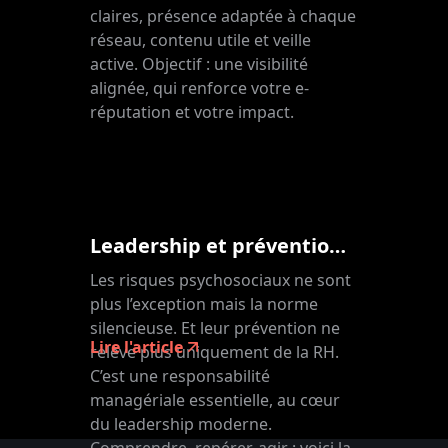
claires, présence adaptée à chaque
réseau, contenu utile et veille
active. Objectif : une visibilité
alignée, qui renforce votre e-
réputation et votre impact.
Leadership et prévention des RPS : une responsabilité clé
Les risques psychosociaux ne sont
plus l’exception mais la norme
silencieuse. Et leur prévention ne
Lire l'article
relève plus uniquement de la RH.
C’est une responsabilité
managériale essentielle, au cœur
du leadership moderne.
Comprendre, repérer, agir : voici la