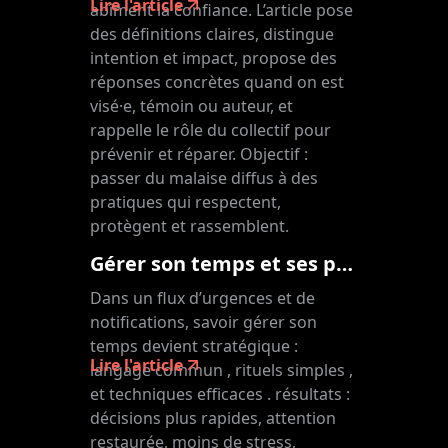
Lire l'article
abîment la confiance. L’article pose
des définitions claires, distingue
intention et impact, propose des
réponses concrètes quand on est
visé·e, témoin ou auteur, et
rappelle le rôle du collectif pour
prévenir et réparer. Objectif :
passer du malaise diffus à des
pratiques qui respectent,
protègent et rassemblent.
Gérer son temps et ses priorités : reprendre la main sans s’épuiser
Dans un flux d’urgences et de
notifications, savoir gérer son
temps devient stratégique :
Lire l'article
langage commun , rituels simples ,
et techniques efficaces . résultats :
décisions plus rapides, attention
restaurée, moins de stress,