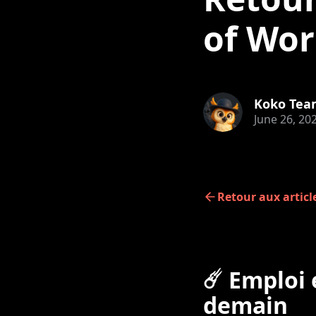
of Wor
Koko Tea
June 26, 20
Retour aux articl
☄️
Emploi e
demain