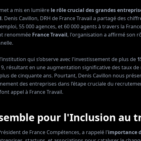
met a mis en lumière
le rôle crucial des grandes entrepris
l
. Denis Cavillon, DRH de France Travail a partagé des chiff
d'emploi, 55 000 agences, et 60 000 agents à travers la Franc
ent renommée
France Travail
, l'organisation a affirmé son r
nelle.
l’institution qui s’observe avec l'investissement de plus de
1
, résultant en une augmentation significative des taux de r
lus de cinquante ans. Pourtant, Denis Cavillon nous présen
nement des entreprises dans l’étape cruciale du recrutemen
ont appel à France Travail.
semble pour l'Inclusion au t
résident de France Compétences, a rappelé l'
importance d
treprises, startups, et associations pour catalyser le chan