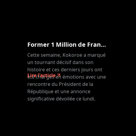
Former 1 Million de Français aux IA génératives
Cette semaine, Kokoroe a marqué
un tournant décisif dans son
histoire et ces derniers jours ont
Lire l'article
été chargés en émotions avec une
rencontre du Président de la
République et une annonce
significative dévoilée ce lundi.