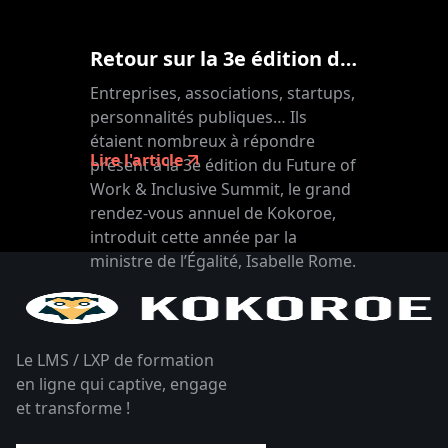
Retour sur la 3e édition de notre Future of Work & Inclusive Summit
Entreprises, associations, startups,
personnalités publiques… Ils
étaient nombreux à répondre
Lire l'article
présent à la 3e édition du Future of
Work & Inclusive Summit, le grand
rendez-vous annuel de Kokoroe,
introduit cette année par la
ministre de l’Égalité, Isabelle Rome.
Le LMS / LXP de formation
en ligne qui captive, engage
et transforme !