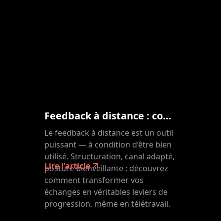
Feedback à distance : comment en faire un levier d'engagement
Le feedback à distance est un outil
puissant — à condition d’être bien
utilisé. Structuration, canal adapté,
Lire l'article
posture bienveillante : découvrez
comment transformer vos
échanges en véritables leviers de
progression, même en télétravail.