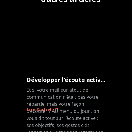
Développer l'écoute active : la clé d'une communication active
Et si votre meilleur atout de
communication n’était pas votre
répartie, mais votre façon
Lire l'article
d’écouter ? AU menu du jour , on
vous dit tout sur l’écoute active :
ses objectifs, ses gestes clés