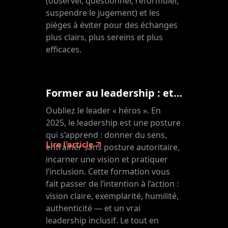
(observer, questionner, reformuler,
suspendre le jugement) et les
pièges à éviter pour des échanges
plus clairs, plus sereins et plus
efficaces.
Former au leadership : et si on en finissait avec les caricatures ?
Oubliez le leader « héros ». En
2025, le leadership est une posture
qui s’apprend : donner du sens,
Lire l'article
entraîner sans posture autoritaire,
incarner une vision et pratiquer
l’inclusion. Cette formation vous
fait passer de l’intention à l’action :
vision claire, exemplarité, humilité,
authenticité — et un vrai
leadership inclusif. Le tout en