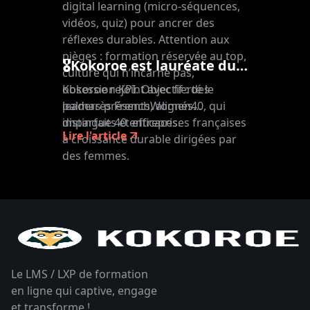
digital learning (micro-séquences,
vidéos, quiz) pour ancrer des
réflexes durables. Attention aux
pièges : formation réservée au top,
🎖Kokoroe est lauréate du palmarès FrenchWomen40 !
culture qui n’incarne pas,
Kokoroe rejoint avec fierté le
obsession KPI. Objectif : des
palmarès FrenchWomen40, qui
leaders présents, alignés…
distingue 40 entreprises françaises
imparfaits et efficaces.
Lire l'article
à croissance durable dirigées par
des femmes.
Le LMS / LXP de formation
en ligne qui captive, engage
et transforme !