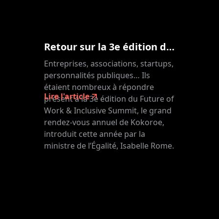
Retour sur la 3e édition de notre Future of Work & Inclusive Summit
Entreprises, associations, startups,
personnalités publiques… Ils
étaient nombreux à répondre
Lire l'article
présent à la 3e édition du Future of
Work & Inclusive Summit, le grand
rendez-vous annuel de Kokoroe,
introduit cette année par la
ministre de l’Égalité, Isabelle Rome.