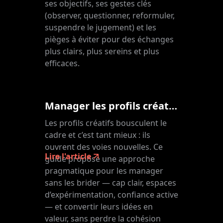
ses objectifs, ses gestes clés
(observer, questionner, reformuler,
suspendre le jugement) et les
pièges à éviter pour des échanges
plus clairs, plus sereins et plus
efficaces.
Manager les profils créatifs : le mode d’emploi des leaders qui libèrent le talent
Les profils créatifs bousculent le
cadre et c’est tant mieux : ils
ouvrent des voies nouvelles. Ce
Lire l'article
guide propose une approche
pragmatique pour les manager
sans les brider — cap clair, espaces
d’expérimentation, confiance active
— et convertir leurs idées en
valeur, sans perdre la cohésion