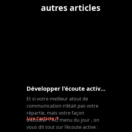
autres articles
Développer l'écoute active : la clé d'une communication active
Et si votre meilleur atout de
communication n’était pas votre
répartie, mais votre façon
Lire l'article
d’écouter ? AU menu du jour , on
vous dit tout sur l’écoute active :