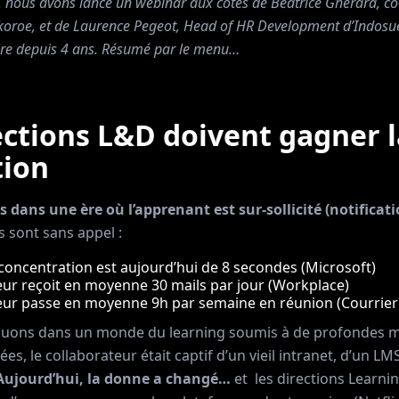
, nous avons lancé un webinar aux côtés de Béatrice Gherara, co-
okoroe, et de Laurence Pegeot, Head of HR Development d’Indosu
re depuis 4 ans. Résumé par le menu…
ections L&D doivent gagner l
tion
ans une ère où l’apprenant est sur-sollicité (notificati
s sont sans appel :
concentration est aujourd’hui de 8 secondes (Microsoft)
eur reçoit en moyenne 30 mails par jour (Workplace)
eur passe en moyenne 9h par semaine en réunion (Courrier
uons dans un monde du learning soumis à de profondes mut
s, le collaborateur était captif d’un vieil intranet, d’un LMS
Aujourd’hui, la donne a changé…
et les directions Learn