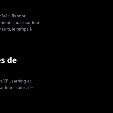
âtés. Ils sont
a même chose sur leur
meurs, le temps à
s de
es VP Learning et
ar leurs soins. 👉