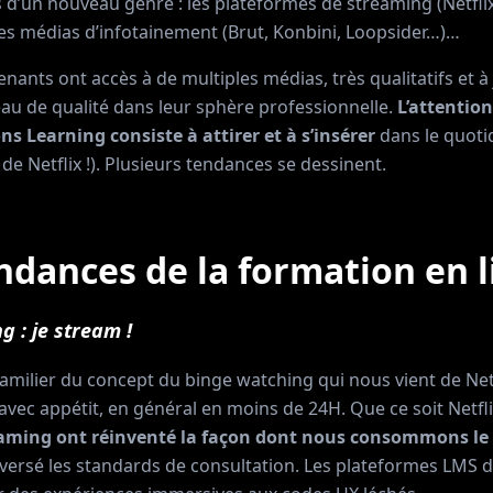
 d’un nouveau genre : les plateformes de streaming (Netfli
es médias d’infotainement (Brut, Konbini, Loopsider…)…
renants ont accès à de multiples médias, très qualitatifs et à j
au de qualité dans leur sphère professionnelle.
L’attention
ons Learning consiste à attirer et à s’insérer
dans le quoti
 de Netflix !). Plusieurs tendances se dessinent.
endances de la formation en 
g : je stream !
amilier du concept du binge watching qui nous vient de Netf
 avec appétit, en général en moins de 24H. Que ce soit Netf
eaming ont réinventé la façon dont nous consommons le
rsé les standards de consultation. Les plateformes LMS d