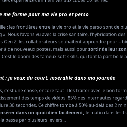
 des expériences immersives aux codes UX léchés.
 je me forme pour ma vie pro et perso
lle : les frontières entre la vie pro et la vie perso sont de p
 ». Nous l’avons vu avec la crise sanitaire, l’hybridation des
es Gen Z, les collaborateurs souhaitent apprendre pour – bi
er à de nouveaux postes, mais aussi pour
sortir de leur zo
…
C’est le boom des fameux soft skills, qui font la part belle a
 : je veux du court, insérable dans ma journée
, c’est une chose, encore faut-il les traiter avec le bon for
rcissement des temps de vidéos. 85% des internautes regar
 dure 30 secondes. Ce chiffre tombe à 50% au-delà des 2 mi
’insérer dans un quotidien facilement,
le matin dans les t
la passe par plusieurs leviers…