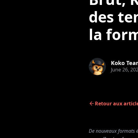
des te
la for
Koko Tea
June 26, 20
Retour aux articl
De nouveaux formats é