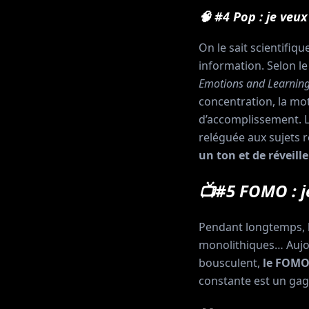
🧠 #4 Pop : je veux
On le sait scientifiq
information. Selon l
Emotions and Learnin
concentration, la mot
d’accomplissement. L
reléguée aux sujets 
un ton et de réveill
📺#5 FOMO : je
Pendant longtemps, l
monolithiques… Aujour
bousculent,
le FOMO 
constante est un gage