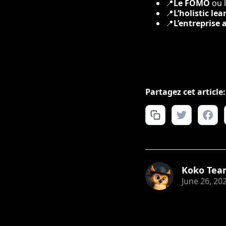
📍
Le FOMO
ou l
📍
L’holistic le
📍
L’entreprise
Partagez cet article:
Koko Tea
June 26, 20