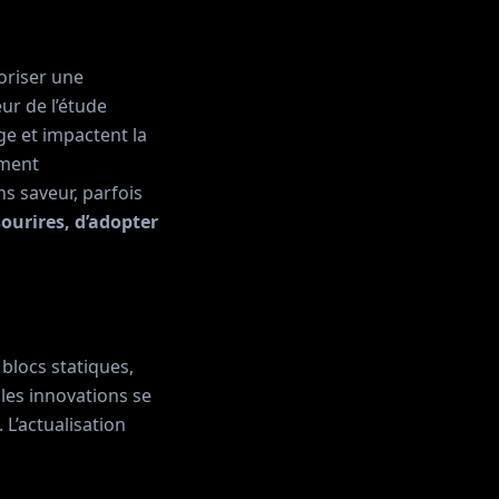
oriser une
ur de l’étude
ge et impactent la
iment
s saveur, parfois
 sourires, d’adopter
blocs statiques,
 les innovations se
 L’actualisation