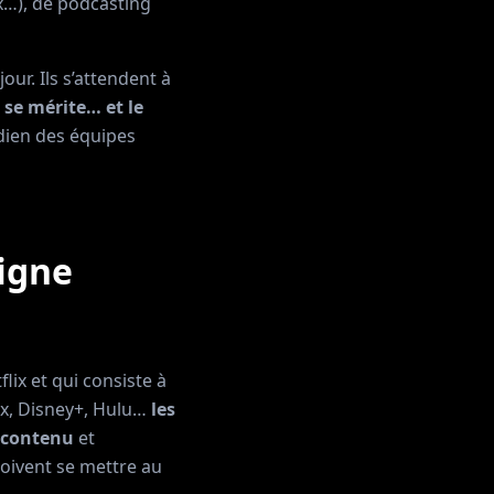
x…), de podcasting
our. Ils s’attendent à
 se mérite… et le
dien des équipes
ligne
lix et qui consiste à
lix, Disney+, Hulu…
les
 contenu
et
oivent se mettre au