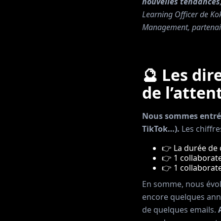
nouvelles tendances
Learning Officer de K
Management, partenai
🔮
Les dir
de l’atten
Nous sommes entrés d
TikTok…).
Les chiffre
👉 La durée de 
👉 1 collaborat
👉 1 collaborat
En somme, nous évol
encore quelques année
de quelques emails.