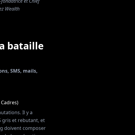
fondatrice et Chief
ez Wealth
a bataille
ons, SMS, mails,
 Cadres)
ations. Il y a
 gris et rebutant, et
ing doivent composer