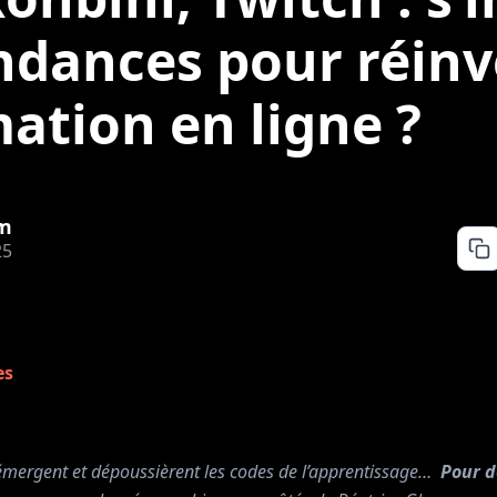
ndances pour réin
mation en ligne ?
m
25
es
mergent et dépoussièrent les codes de l’apprentissage…
Pour d