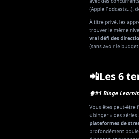
avec des concurrents
(Apple Podcasts…), d
À titre privé, les app
trouver le même nive
vrai défi des directi
(sans avoir le budget
📲
Les 6 t
🍿#1 Binge Learnin
Vous êtes peut-être f
« binger » des séries
plateformes de str
profondément bouleve