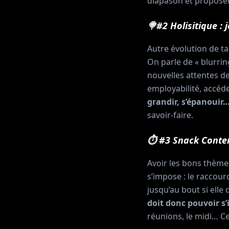
diapason et proposer
🍭#2 Holisitique :
Autre évolution de tai
On parle de « blurring
nouvelles attentes d
employabilité, accéd
grandir, s’épanouir
savoir-faire.
⏱ #3 Snack Content
Avoir les bons thèmes
s’impose : le raccou
jusqu’au bout si elle
doit donc pouvoir s
réunions, le midi… Ce