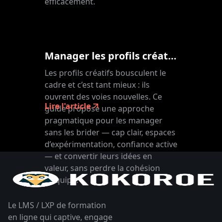
efficacement.
Manager les profils créatifs : le mode d’emploi des leaders qui libèrent le talent
Les profils créatifs bousculent le
cadre et c’est tant mieux : ils
ouvrent des voies nouvelles. Ce
Lire l'article
guide propose une approche
pragmatique pour les manager
sans les brider — cap clair, espaces
d’expérimentation, confiance active
— et convertir leurs idées en
valeur, sans perdre la cohésion
d’équipe.
Le LMS / LXP de formation
en ligne qui captive, engage