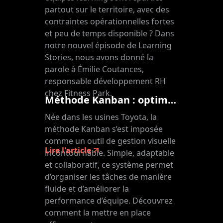
partout sur le territoire, avec des
contraintes opérationnelles fortes
et peu de temps disponible ? Dans
notre nouvel épisode de Learning
Stories, nous avons donné la
parole à Émilie Coutances,
responsable développement RH
chez Fitness Park.
Méthode Kanban : optimisez votre flux de travail avec clarté et agilité
Née dans les usines Toyota, la
méthode Kanban s’est imposée
comme un outil de gestion visuelle
Lire l'article
incontournable. Simple, adaptable
et collaboratif, ce système permet
d’organiser les tâches de manière
fluide et d’améliorer la
performance d’équipe. Découvrez
comment la mettre en place