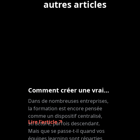
autres articles
Comment créer une vraie dynamique de formation dans une organisation décentralisée ?
Dans de nombreuses entreprises,
la formation est encore pensée
comme un dispositif centralisé,
Lire l'article
structuré, parfois descendant.
Mais que se passe-t-il quand vos
équipes learning sont réparties