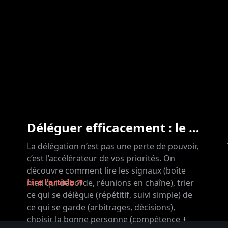
Déléguer efficacement : le levier oublié du management
La délégation n’est pas une perte de pouvoir,
c’est l’accélérateur de vos priorités. On
découvre comment lire les signaux (boîte
Lire l'article
mail qui déborde, réunions en chaîne), trier
ce qui se délègue (répétitif, suivi simple) de
ce qui se garde (arbitrages, décisions),
choisir la bonne personne (compétence +