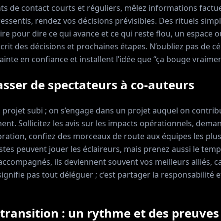
s de contact courts et réguliers, mêlez informations factue
ssentis, rendez vos décisions prévisibles. Des rituels simple
e pour dire ce qui avance et ce qui reste flou, un espace o
 écrit des décisions et prochaines étapes. N’oubliez pas de cél
rainte en confiance et installent l’idée que “ça bouge vraimen
asser de spectateurs à co-auteurs
 projet subi ; on s’engage dans un projet auquel on contrib
nt. Sollicitez les avis sur les impacts opérationnels, dema
oration, confiez des morceaux de route aux équipes les plus
stes peuvent jouer les éclaireurs, mais prenez aussi le temps
 accompagnés, ils deviennent souvent vos meilleurs alliés, car
ignifie pas tout déléguer ; c’est partager la responsabilité e
a transition : un rythme et des preuves