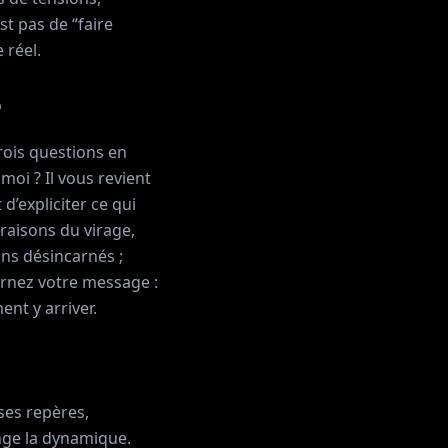
st pas de “faire
 réel.
e
ois questions en
moi ? Il vous revient
 d’expliciter ce qui
 raisons du virage,
ans désincarnés ;
carnez votre message :
ent y arriver.
 ses repères,
ange la dynamique.