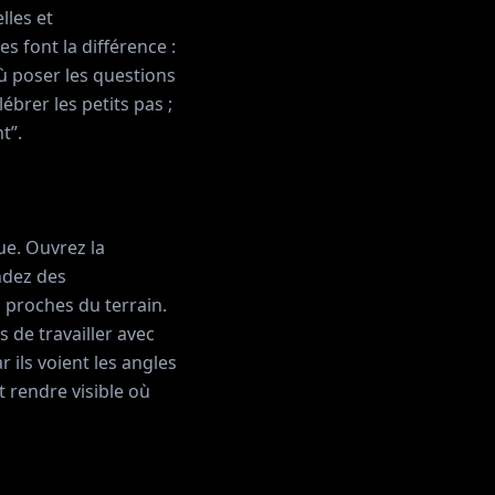
lles et
s font la différence :
ù poser les questions
ébrer les petits pas ;
t”.
ue. Ouvrez la
ndez des
 proches du terrain.
 de travailler avec
 ils voient les angles
t rendre visible où