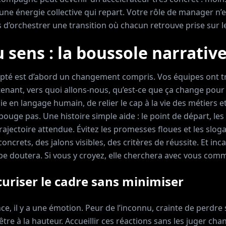
une énergie collective qui repart. Votre rôle de manager n’e
is d’orchestrer une transition où chacun retrouve prise sur le
 sens : la boussole narrativ
té est d’abord un changement compris. Vos équipes ont tr
enant, vers quoi allons-nous, qu’est-ce que ça change pour 
ie en langage humain, de relier le cap à la vie des métiers et
ouge pas. Une histoire simple aide : le point de départ, les
 trajectoire attendue. Évitez les promesses floues et les slog
oncrets, des jalons visibles, des critères de réussite. Et in
ipe doutera. Si vous y croyez, elle cherchera avec vous comm
curiser le cadre sans minimiser
ce, il y a une émotion. Peur de l’inconnu, crainte de perdre
tre à la hauteur. Accueillir ces réactions sans les juger ch