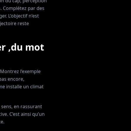
ion du cap, perception
ls. Complétez par des
r. L’objectif n’est
jectoire reste
er ,du mot
. Montrez l’exemple
pas encore,
me installe un climat
 sens, en rassurant
ve. C’est ainsi qu’un
e.