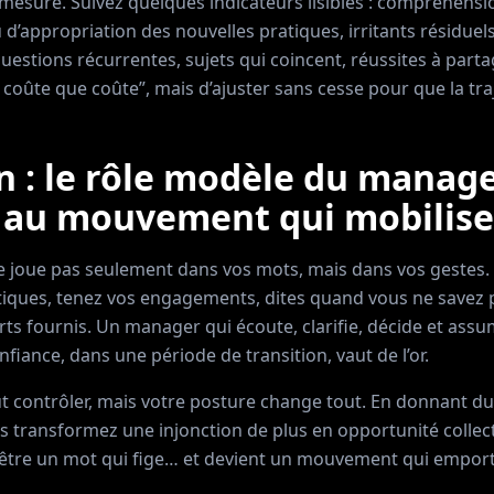
 mesure. Suivez quelques indicateurs lisibles : compréhens
 d’appropriation des nouvelles pratiques, irritants résidue
questions récurrentes, sujets qui coincent, réussites à partage
e coûte que coûte”, mais d’ajuster sans cesse pour que la tra
n : le rôle modèle du manag
e au mouvement qui mobilise
 se joue pas seulement dans vos mots, mais dans vos gestes
atiques, tenez vos engagements, dites quand vous ne savez 
rts fournis. Un manager qui écoute, clarifie, décide et assu
nfiance, dans une période de transition, vaut de l’or.
ut contrôler, mais votre posture change tout. En donnant du
s transformez une injonction de plus en opportunité collecti
être un mot qui fige… et devient un mouvement qui emport