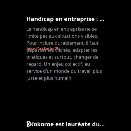
Handicap en entreprise : changer de regard pour une inclusion plus concrète
Le handicap en entreprise ne se
limite pas aux situations visibles.
Pour inclure durablement, il faut
Lire l'article
dépasser les clichés, adapter les
pratiques et surtout, changer de
regard. Un enjeu collectif, au
service d’un monde du travail plus
juste et plus humain.
🎖Kokoroe est lauréate du palmarès FrenchWomen40 !