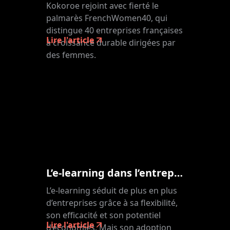
Kokoroe rejoint avec fierté le
palmarès FrenchWomen40, qui
distingue 40 entreprises françaises
Lire l'article
à croissance durable dirigées par
des femmes.
L’e-learning dans l’entreprise : mode d’emploi
L’e-learning séduit de plus en plus
d’entreprises grâce à sa flexibilité,
son efficacité et son potentiel
Lire l'article
d’économies. Mais son adoption