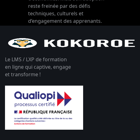
reste freinée par des défis
techniques, culturels et
d’engagement des apprenants.
Le LMS / LXP de formation
en ligne qui captive, engage
et transforme !