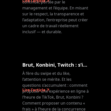
Lire l'article
continue, portée par le
management et l’équipe. En misant
sur le respect, la transparence et
l’adaptation, l’entreprise peut créer
un cadre de travail réellement
inclusif — et durable.
Brut, Konbini, Twitch : s’inspirer des tendances pour réinventer la formation en ligne ?
À l’ère du swipe et du like,
l’attention se mérite. Et les
questions s’accumulent : comment
Lire l'article
proposer une expérience en ligne à
l’heure de TikTok, Brut, Konbini ?
Comment proposer un contenu «
frais » à l’heure de la concurrence