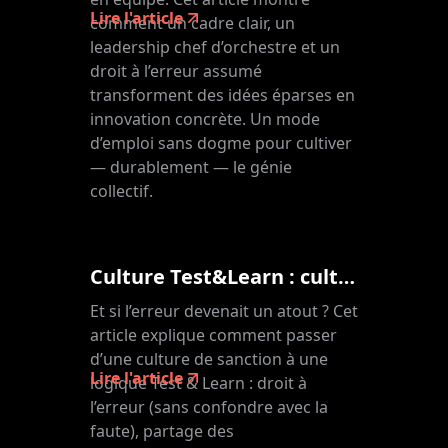
Lire l'article
comment un cadre clair, un
leadership chef d’orchestre et un
droit à l’erreur assumé
transforment des idées éparses en
innovation concrète. Un mode
d’emploi sans dogme pour cultiver
— durablement — le génie
collectif.
Culture Test&Learn : cultiver le droit à l'erreur
Et si l’erreur devenait un atout ? Cet
article explique comment passer
d’une culture de sanction à une
Lire l'article
logique Test & Learn : droit à
l’erreur (sans confondre avec la
faute), partage des