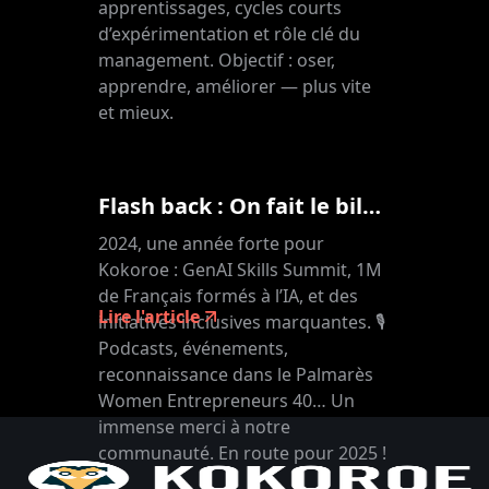
apprentissages, cycles courts
d’expérimentation et rôle clé du
management. Objectif : oser,
apprendre, améliorer — plus vite
et mieux.
Flash back : On fait le bilan !
2024, une année forte pour
Kokoroe : GenAI Skills Summit, 1M
de Français formés à l’IA, et des
Lire l'article
initiatives inclusives marquantes. 🎙️
Podcasts, événements,
reconnaissance dans le Palmarès
Women Entrepreneurs 40… Un
immense merci à notre
communauté. En route pour 2025 !
🚀