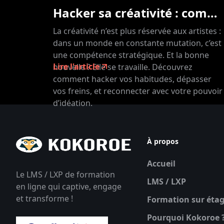
Hacker sa créativité : comment muscler son idéation au quotidien ?
La créativité n’est plus réservée aux artistes :
dans un monde en constante mutation, c’est
une compétence stratégique. Et la bonne
Lire l'article
nouvelle ? Elle se travaille. Découvrez
comment hacker vos habitudes, dépasser
vos freins, et reconnecter avec votre pouvoir
d’idéation.
À propos
Accueil
Le LMS / LXP de formation
LMS / LXP
en ligne qui captive, engage
et transforme !
Formation sur éta
Pourquoi Kokoroe 