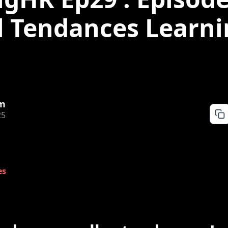
l Tendances Learn
m
25
es