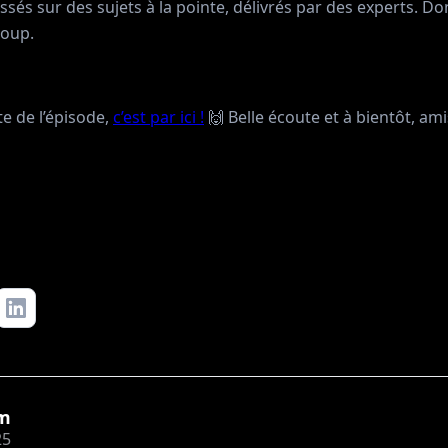
sés sur des sujets à la pointe, délivrés par des experts. Do
coup.
te de l’épisode,
c’est par ici !
🙌 Belle écoute et à bientôt, am
m
25