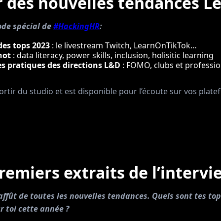
 des nouvelles tendances L
ode spécial de
#HackingHR
:
des tops 2023
: le livestream Twitch, LearnOnTikTok…
hot
: data literacy, power skills, inclusion, holisitic learning
es pratiques des directions L&D
: FOMO, clubs et professio
ortir du studio et est disponible pour l’écoute sur vos pla
premiers extraits de l’intervi
’affût de toutes les nouvelles tendances. Quels sont tes top
r toi cette année ?