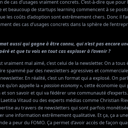
in de cas d’usages vraiment concrets. C’est-à-dire que pour
 et beaucoup de startups learning commencent à se positi
t que les coûts d’adoption sont extrêmement chers. Donc il 
iment des cas d’usages concrets dans la sphère de l’entrepr
ormat aussi qui gagne à être connu, qui n’est pas encore u
péré et que tu vois en tout cas exploser à l’avenir ?
est vraiment mal aimé, c’est celui de la newsletter. On a tou
re spammé par des newsletters agressives et commerciales
 newsletter. En réalité, c’est un format qui a explosé. On pa
ce qu’on appelle la «
passion economy
», cette économie qui
 et son savoir et qui va fédérer une communauté d’experts.
 Laetitia Vitaud ou des experts médias comme Christian Ried
xpertise au travers de newsletters qui sont parfois monétisée
rer une information extrêmement qualitative. Et ça, ça a une
onde a peur du FOMO. Ça permet d’avoir accès de façon qu