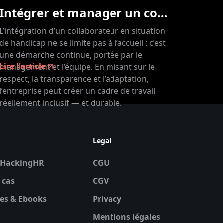
Intégrer et manager un collaborateur en situation de handicap
L’intégration d’un collaborateur en situation
de handicap ne se limite pas à l’accueil : c’est
une démarche continue, portée par le
Lire l'article
management et l’équipe. En misant sur le
respect, la transparence et l’adaptation,
l’entreprise peut créer un cadre de travail
réellement inclusif — et durable.
s
Legal
#HackingHR
CGU
 cas
CGV
es & Ebooks
Privacy
Mentions légales