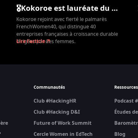
🎖Kokoroe est lauréate du palmarès FrenchWomen40 !
Kokoroe rejoint avec fierté le palmarès
FrenchWomen40, qui distingue 40
entreprises françaises à croissance durable
Lire l'article
dirigées par des femmes.
Communautés
Ressource
Club #HackingHR
Podcast 
Club #Hacking D&I
Études de
gère
Future of Work Summit
Baromètr
?
Cercle Women in EdTech
Blog