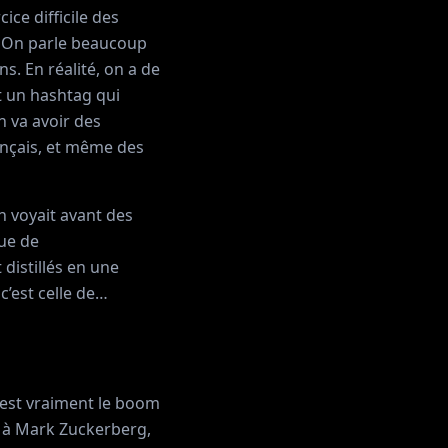
cice difficile des
k. On parle beaucoup
s. En réalité, on a de
 un hashtag qui
n va avoir des
ançais, et même des
n voyait avant des
que de
distillés en une
c’est celle de…
c’est vraiment le boom
e à Mark Zuckerberg,