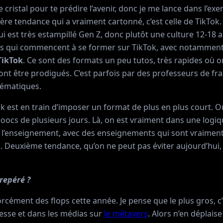
e cristal pour te prédire l’avenir, donc je me lance dans l’exer
ière tendance qui a vraiment cartonné, c’est celle de TikTo
ui est très estampillé Gen Z, donc plutôt une culture 12-18 an
es qui commencent à se former sur TikTok, avec notamment
ikTok
. Ce sont des formats un peu tutos, très rapides où o
nt être prodigués. C’est parfois par des professeurs de fr
ématiques.
ok est en train d’imposer un format de plus en plus court. O
oocs de plusieurs jours. Là, on est vraiment dans une logi
l’enseignement, avec des enseignements qui sont vraiment 
 Deuxième tendance, qu’on ne peut pas éviter aujourd’hui, 
 repéré ?
a forcément des flops cette année. Je pense que le plus gros, 
presse et dans les médias sur
le métavers
. Alors n’en déplais