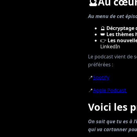
🔮Au cœur
Au menu de cet épis
🔮
Décryptage 
👑
Les thèmes 
👉
Les nouvell
LinkedIn
Le podcast vient de s
préférées :
📍
Spotify
📍
Apple Podcast
Voici les 
On sait que tu es à l
qui va cartonner pou