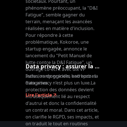
sociétaux. Pourtant, un
phénomène préoccupant, la "D&I
Fatigue", semble gagner du
terrain, menaçant les avancées
réalisées en matière d'inclusion.
Pour répondre à cette
problématique, Kokoroe, une
startup engagée, annonce le
lancement du "Petit Manuel de
lutte contre la D&I Fatigue", un
Data privacy : assurer la confidentialité des données
ouvrage co-écrit avec dix VP
Fuites, rançongiciels, bad buzz : la
Inclusion de grandes entreprises
data privacy n’est plus un luxe.La
françaises.
protection des données devient
Lire l'article
intraséquement lié au respect
d'autrui et donc la confidentialité
un contrat moral. Dans cet article,
on clarifie le RGPD, ses impacts, et
on traduit le tout en routines