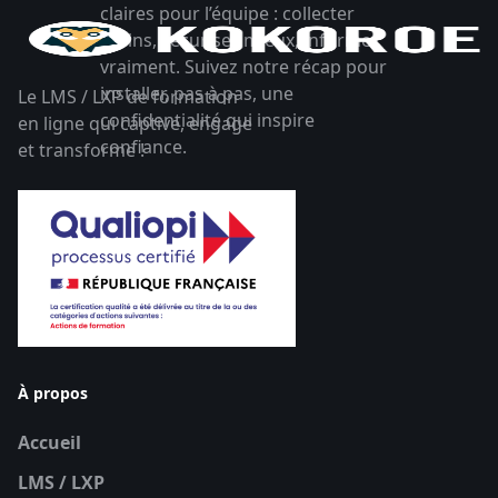
claires pour l’équipe : collecter
moins, sécuriser mieux, informer
vraiment. Suivez notre récap pour
installer, pas à pas, une
Le LMS / LXP de formation
confidentialité qui inspire
en ligne qui captive, engage
confiance.
et transforme !
À propos
Accueil
LMS / LXP