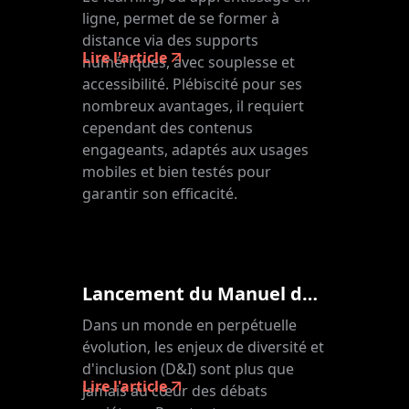
ligne, permet de se former à
distance via des supports
Lire l'article
numériques, avec souplesse et
accessibilité. Plébiscité pour ses
nombreux avantages, il requiert
cependant des contenus
engageants, adaptés aux usages
mobiles et bien testés pour
garantir son efficacité.
Lancement du Manuel de lutte contre la D&I Fatigue
Dans un monde en perpétuelle
évolution, les enjeux de diversité et
d'inclusion (D&I) sont plus que
Lire l'article
jamais au cœur des débats